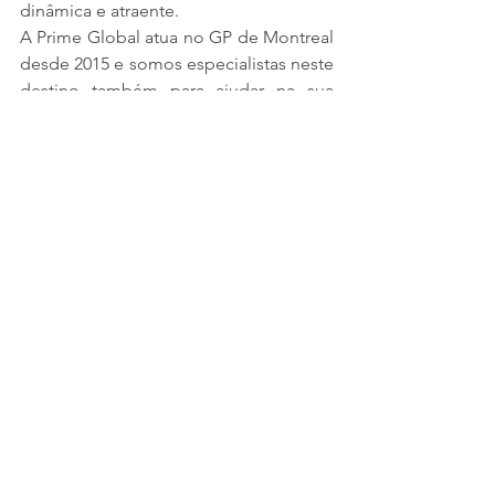
dinâmica e atraente.
A Prime Global atua no GP de Montreal 
desde 2015 e somos especialistas neste 
destino também para ajudar na sua 
viagem de incentivo.
#incentivetravel
#viagemdeincentivo
#topdestinos
#texas
#austin
#dallas
#sanantonio
#houston
#dubai
#abudhabi
#sharjah
#alain
#osaka
#kyoto
#suzuka
#nagoya
#fuji
#tokyo
#tusvany
#firenze
#florença
#bologna
#bolonha
#siena
#lucca
#maranello
#modena
#quebec
#montreal
#canada
#formula1
#primeglobalevents