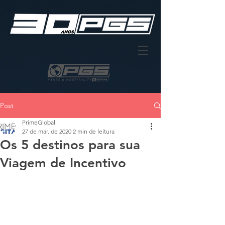
Post
PrimeGlobal
27 de mar. de 2020
2 min de leitura
Os 5 destinos para sua
Viagem de Incentivo