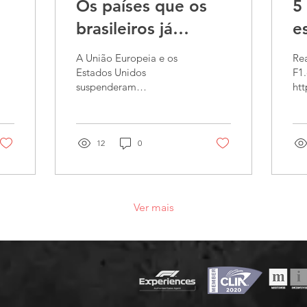
Os países que os
5
brasileiros já
e
podem visitar.
g
A União Europeia e os
Rea
c
Estados Unidos
F1
suspenderam
htt
s
temporariamente a
ste
entrada de brasileiros
ens
e/ou passageiros com
as-
estadia recente pelo...
12
0
Ver mais