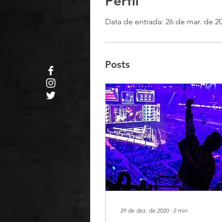
Perfil
Data de entrada: 26 de mar. de 2
Posts
29 de dez. de 2020
∙
2
min