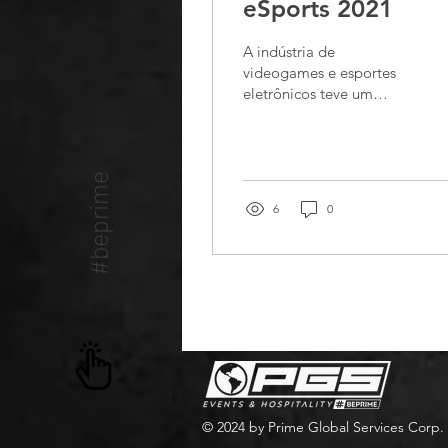
eSports 2021
A indústria de
videogames e esportes
eletrônicos teve um
grande sucesso este ano.
Mesmo antes da
pandemia, os esportes
eletrônicos...
#beprime
6
0
© 2024 by Prime Global Services Corp.