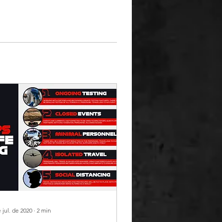
 jul. de 2020
∙
2
min