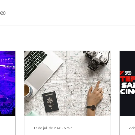
020
13 de jul. de 2020
∙
6
min
2 de