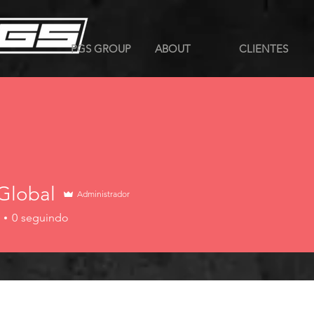
PGS GROUP
ABOUT
CLIENTES
Global
Administrador
0
seguindo