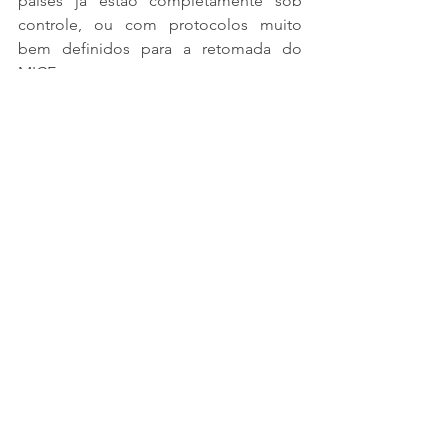
países já estão completamente sob 
controle, ou com protocolos muito 
bem definidos para a retomada do 
MICE.
Estamos preparados para voltar a 
entregar estas incríveis experiencias. 
São 25 anos entregando eventos 
internacionais, conheça a Prime e traga 
seu projeto. 
#BePrime
Nossos projetos para parceiros e outras 
agencias são completamente "white 
label", fazemos a quatro mãos, e 
entregamos uma gestão com o mesmo 
nível de excelência que para nossos 
clientes diretos.
Mais que uma agência, um parceiro 